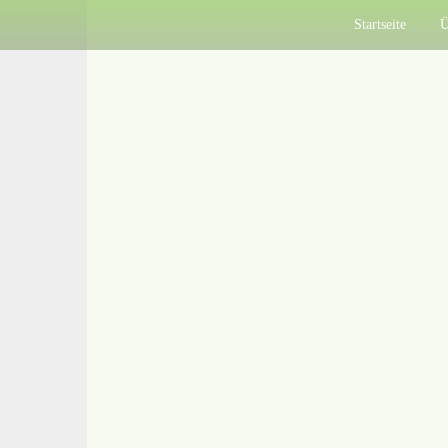
Main
Direkt
Startseite
Ü
zum
navigation
Inhalt