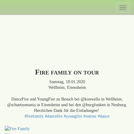
Direkt
Toggl
zum
naviga
Inhalt
Fire family on tour
Samstag, 18.01.2020
Wellheim, Eitensheim
DanceFire und YoungFire zu Besuch bei @konwella in Wellheim,
@schuetzomania in Eitensheim und bei den @burgfunken in Neuburg.
Herzlichen Dank für die Einladungen!
#firefamily
#dancefire
#youngfire
#ontour
#dance